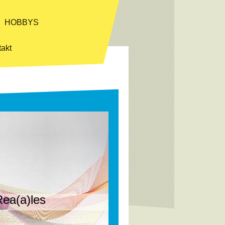
HOBBYS
akt
ea(a)les