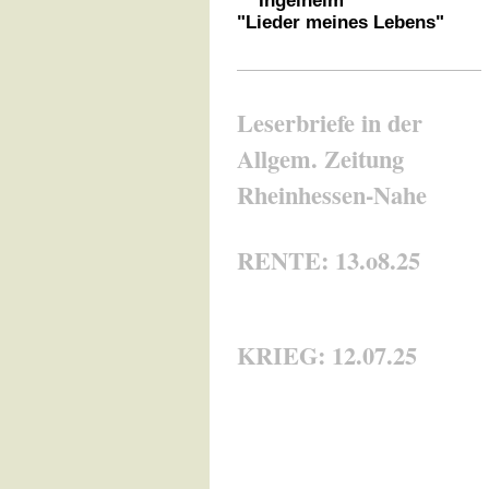
Ingelheim
"Lieder meines Lebens"
Leserbriefe in der
Allgem. Zeitung
Rheinhessen-Nahe
RENTE: 13.o8.25
KRIEG: 12.07.25