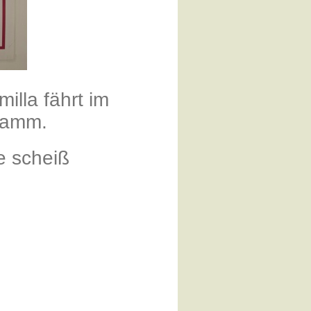
milla fährt im
damm.
e scheiß