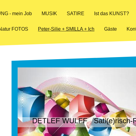
NG - mein Job
MUSIK
SATIRE
Ist das KUNST?
Natur FOTOS
Peter-Silie + SMILLA + Ich
Gäste
Kont
DETLEF WULFF Sati(e)risch-R