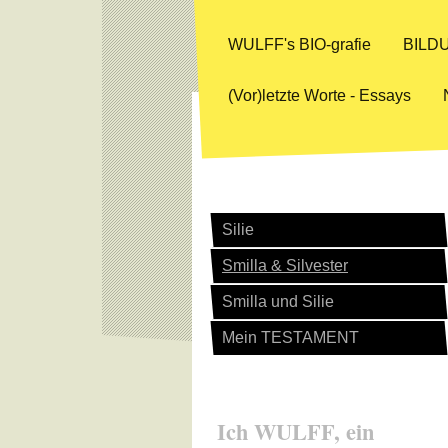
WULFF's BIO-grafie
BILDU
(Vor)letzte Worte - Essays
Silie
Smilla & Silvester
Smilla und Silie
Mein TESTAMENT
Ich WULFF, ein