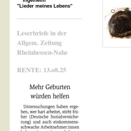
Ingelheim
"Lieder meines Lebens"
Leserbriefe in der
Allgem. Zeitung
Rheinhessen-Nahe
RENTE: 13.o8.25