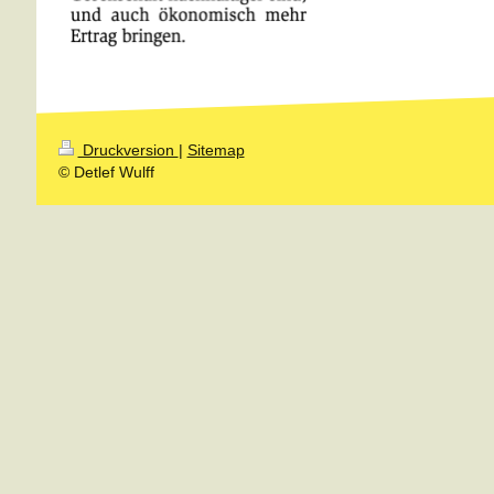
Druckversion
|
Sitemap
© Detlef Wulff