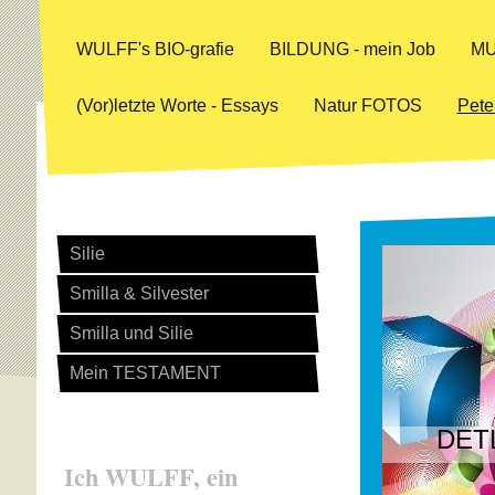
WULFF's BIO-grafie
BILDUNG - mein Job
MU
(Vor)letzte Worte - Essays
Natur FOTOS
Pete
Silie
Smilla & Silvester
Smilla und Silie
Mein TESTAMENT
DETL
Ich WULFF, ein