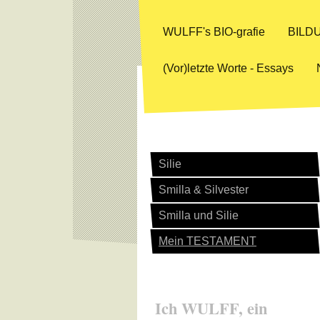
WULFF's BIO-grafie
BILDU
(Vor)letzte Worte - Essays
Silie
Smilla & Silvester
Smilla und Silie
Mein TESTAMENT
Ich WULFF, ein