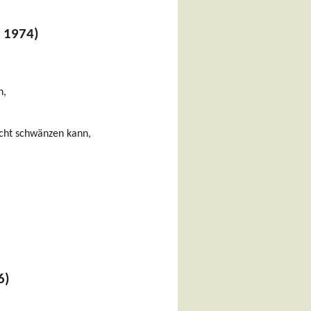
, 1974)
n,
icht schwänzen kann,
6)