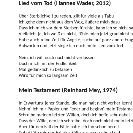
Lied vom Tod (Hannes Wader, 2012)
Über Sterblichkeit zu reden, gilt für viele als Tabu
Ich gehe dem nicht aus dem Weg, äußere mich dazu
Dass ich mich vor dem Sterben fürchte, kann ich so nicht s
Vielleicht ja, ich weiß es nicht, fühle mich jetzt grad nicht 
Habe auch keine Zeit für Ängste, suche auf ganz andre Fra
Antworten und jetzt singe ich euch mein Lied vom Tod
Nein, ich will euch noch nicht vеrlassen
Doch mich mit der Endlichkeit
Mal gеdanklich zu befassen
Wird für mich so langsam Zeit
Mein Testament (Reinhard Mey, 1974)
In Erwartung jener Stunde, die man halt nicht vorher kennt
Nehm' ich mir Papier und Feder und beginn' mein Testame
Schreibe meinen letzten Willen, doch ich hoffe sehr dabei
Dass der Wille, den ich schreibe, doch noch nicht mein letzt
Aber für den Fall der Fälle halte ich ihn schon bereit
Dabei täte mir der Fall der Fälle ausgesprochen Leid