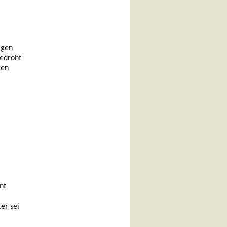
agen
bedroht
gen
nt
er sei