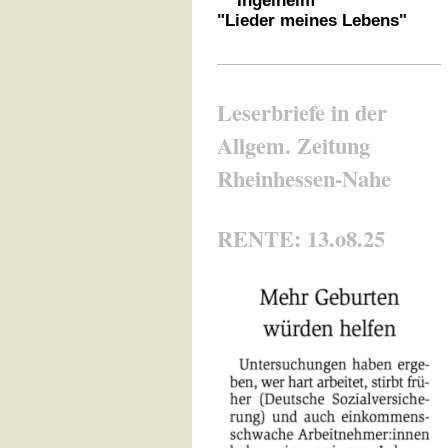
Ingelheim
"Lieder meines Lebens"
Leserbriefe in der
Allgem. Zeitung
Rheinhessen-Nahe
RENTE: 13.o8.25