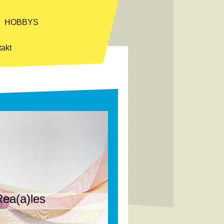
HOBBYS
akt
ea(a)les