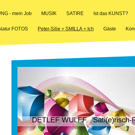
NG - mein Job
MUSIK
SATIRE
Ist das KUNST?
Natur FOTOS
Peter-Silie + SMILLA + Ich
Gäste
Kont
DETLEF WULFF Sati(e)risch-R