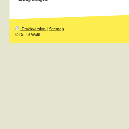
Druckversion
|
Sitemap
© Detlef Wulff