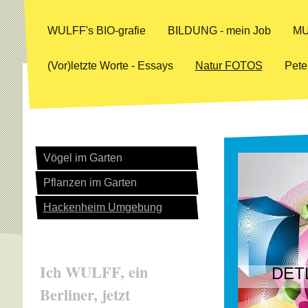
WULFF's BIO-grafie
BILDUNG - mein Job
MU
(Vor)letzte Worte - Essays
Natur FOTOS
Pete
Vögel im Garten
Pflanzen im Garten
Hackenheim Umgebung
Ich WULFF, ein
DETL
Berliner, jetzt